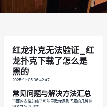
红龙扑克无法验证_红
龙扑克下载了怎么是
黑的
2025-11-05 06:42:47
常见问题与解决方法汇总
下面的表格总结了可能导致你遇到问题的几种情
况及其解决思路。