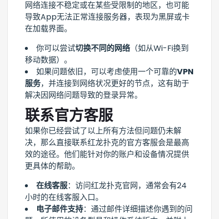
网络连接不稳定或在某些受限制的地区，也可能
导致App无法正常连接服务器，表现为黑屏或卡
在加载界面。
你可以尝试
切换不同的网络
（如从Wi-Fi换到
移动数据）。
如果问题依旧，可以考虑使用一个可靠的
VPN
服务
，并连接到网络状况更好的节点，这有助于
解决因网络问题导致的登录异常。
联系官方客服
如果你已经尝试了以上所有方法但问题仍未解
决，那么直接联系红龙扑克的官方客服会是最高
效的途径。他们能针对你的账户和设备情况提供
更具体的帮助。
在线客服
：访问红龙扑克官网，通常会有24
小时的在线客服入口。
电子邮件支持
：通过邮件详细描述你遇到的问