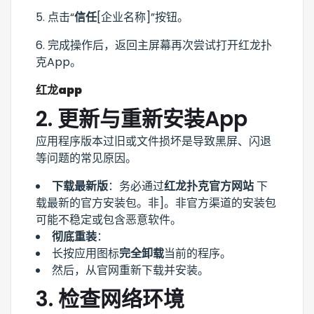
5. 点击“
信任
[企业名称]”按钮。
6. 完成操作后，返回主屏幕再次尝试打开红龙扑
克App。
红龙app
2. 更新与重新安装App
应用程序版本过旧或文件损坏是导致黑屏、闪退
等问题的常见原因。
下载最新版
：务必通过
红龙扑克官方网站
下
载最新的官方安装包。非]。非官方渠道的安装包
可能不稳定或包含恶意软件。
彻底重装
：
长按应用图标
完全卸载
当前的程序。
然后，从官网重新下载并安装。
3. 检查网络环境