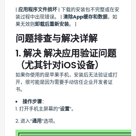
|
应用程序文件损坏
| 下载的安装包不完整或在安
装过程中出现错误。 |
清除App缓存和数据
，如
果无效则
卸载后重新安装
。 |
问题排查与解决详解
1. 解决 解决应用验证问题
（尤其针对iOS设备）
如果你使用的是苹果手机，安装后无法验证或打
开，很可能是因为需要手动信任企业开发者证
书。
操作步骤
：
1. 打开手机主屏幕的“
设置
”。
2. 进入“
通用
”选项。