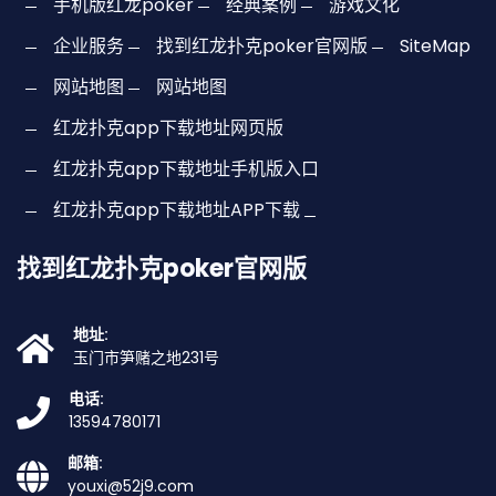
手机版红龙poker
经典案例
游戏文化
企业服务
找到红龙扑克poker官网版
SiteMap
网站地图
网站地图
红龙扑克app下载地址网页版
红龙扑克app下载地址手机版入口
红龙扑克app下载地址APP下载
找到红龙扑克poker官网版
地址:
玉门市笋赌之地231号
电话:
13594780171
邮箱:
youxi@52j9.com