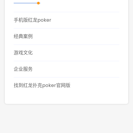
手机版红龙poker
经典案例
游戏文化
企业服务
找到红龙扑克poker官网版